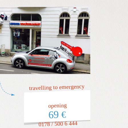
travelling to emergency
opening
69
€
0178 / 500 6 444