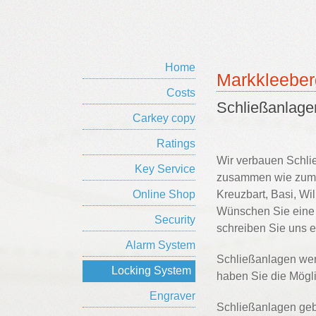
Home
Markkleeber
Costs
Schließanlage
Carkey copy
Ratings
Wir verbauen Schli
Key Service
zusammen wie zum B
Online Shop
Kreuzbart, Basi, Wi
Wünschen Sie eine 
Security
schreiben Sie uns e
Alarm System
Schließanlagen wer
Locking System
haben Sie die Möglic
Engraver
Schließanlagen gebe