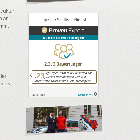
ruktur
n an
ommt
23
der
eines