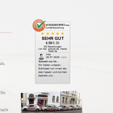
us,
 So
 nach