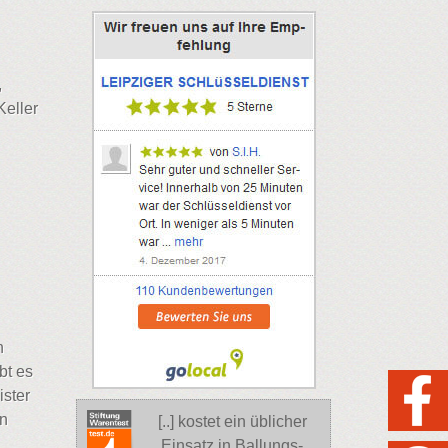
,
Keller
n
bt es
ster
en
[..] kostet ein üblicher
Einsatz in Ballungs-